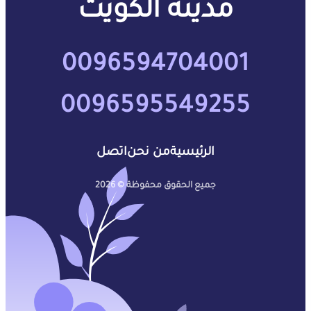
مدينة الكويت
0096594704001
0096595549255
الرئيسية
من نحن
اتصل
جميع الحقوق محفوظة © 2026