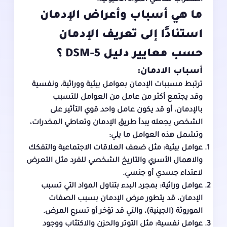
اضطراب تعاطي المواد الأفيونية.
ما هي أسباب وأعراض الإدمان
استنادًا إلى تعريف الإدمان
حسب معايير دليل DSM-5 ؟
أسباب الادمان:
ترتبط مسببات الإدمان بعوامل بيئية ووراثية، ونفسية
وقد يجتمع أكثر من عامل من العوامل للتسبب
بالإدمان، أو قد يكون عامل واحد قوي التأثير على
الشخص يجعله يبدأ طريق الإدمان وتعاطي المخدرات،
وتشمل هذه العوامل ما يلي:
عوامل بيئية: مثل ضعف العلاقات الاجتماعية والتفكك
والاهمال الأسري والتاريخ الشخصي للفرد مثل التعرض
لاعتداء جسدي أو جنسي.
عوامل وراثية: بمجرد البدء بتناول المواد التي تسبب
الإدمان، قد يتطور مرض الإدمان بسبب الصفات
الموروثة (الجينية)، والتي قد تؤخر أو تسرع المرض.
عوامل نفسية: مثل التوتر والحزن والاكتئاب ووجود